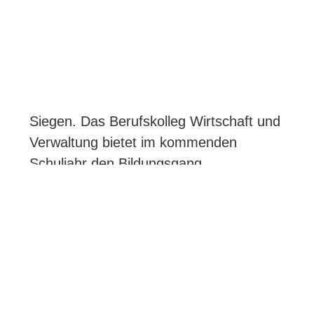
Siegen. Das Berufskolleg Wirtschaft und
Verwaltung bietet im kommenden
Schuljahr den Bildungsgang
Immobilienkaufmann/-frau an. Die
Einrichtung des Bildungsgangs ab dem
Schuljahr 2023/2024 wurde mit großem
Zuspruch seitens der Schulkonferenz
sowie des Schulausschusses des
Kreises Siegen-Wittgenstein und des
Kreistages verabschiedet. Damit ist das