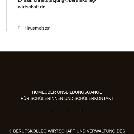
E-Mail:
christoph.jung@berufskolleg-
wirtschaft.de
Hausmeister
HOME
ÜBER UNS
BILDUNGSGÄNGE
FÜR SCHÜLERINNEN UND SCHÜLER
KONTAKT
© BERUFSKOLLEG WIRTSCHAFT UND VERWALTUNG DES