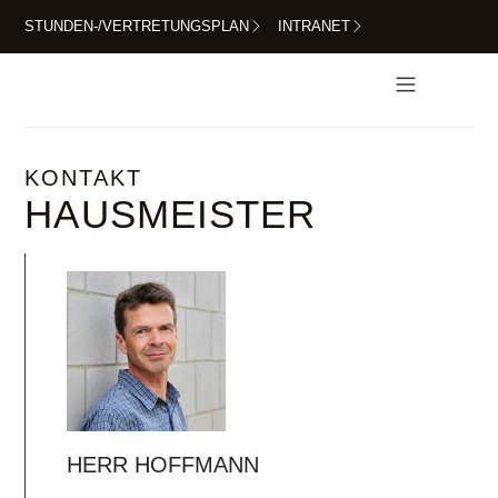
STUNDEN-/VERTRETUNGSPLAN
INTRANET
FÜR SCHÜLERINNEN UND SCHÜLER
KONTAKT
HAUSMEISTER
HERR HOFFMANN