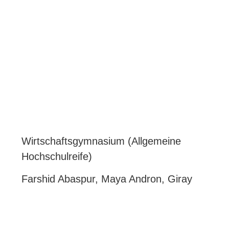
Wirtschaftsgymnasium (Allgemeine
Hochschulreife)
Farshid Abaspur, Maya Andron, Giray
Bayram (alle Siegen), Carolina Boller
(Wilnsdorf), Emre Demiro (Scheuerfeld),
Julia Klaus (Netphen), Jonas Leidig,